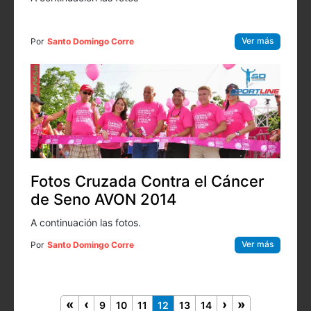
Ver más
Por
Santo Domingo Corre
Fotos Cruzada Contra el Cáncer
de Seno AVON 2014
A continuación las fotos.
Ver más
Por
Santo Domingo Corre
9
10
11
12
13
14