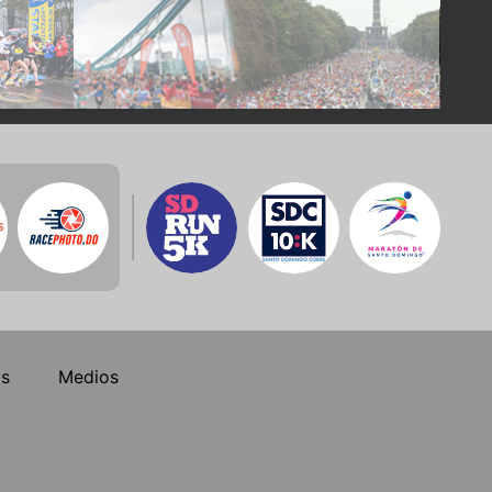
os
Medios