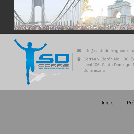
info@santodomingocorre.
Correa y Cidrón No. 106, Ed
local 106. Santo Domingo, 
Dominicana
Inicio
Pr