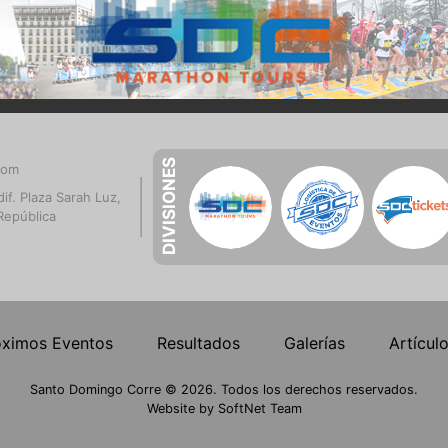
DIVISIONES
com
if. Plaza Sarah Luz,
República
óximos Eventos
Resultados
Galerías
Artícul
Santo Domingo Corre © 2026. Todos los derechos reservados.
Website by
SoftNet Team