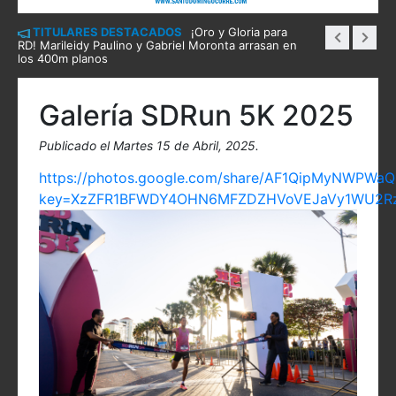
TITULARES DESTACADOS
¡Oro y Gloria para
RD! Marileidy Paulino y Gabriel Moronta arrasan en
los 400m planos
Galería SDRun 5K 2025
Publicado el Martes 15 de Abril, 2025.
https://photos.google.com/share/AF1QipMyNWP
key=XzZFR1BFWDY4OHN6MFZDZHVoVEJaVy1WU2R