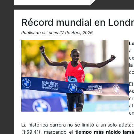
Récord mundial en Londr
Publicado el Lunes 27 de Abril, 2026.
Lo
a
ex
l
co
El
es
c
at
en
La histórica carrera no se limitó a un solo atleta
(1:59:41), marcando el
tiempo más rápido jamá