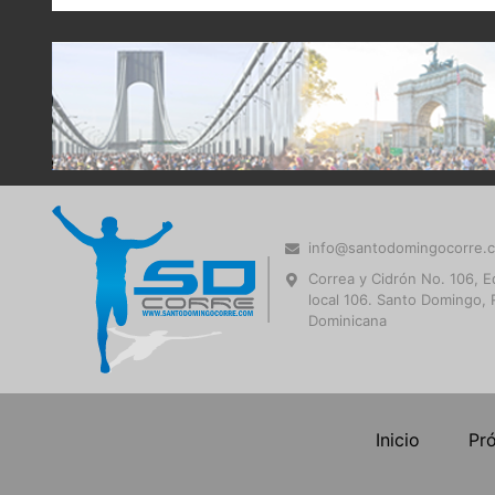
info@santodomingocorre.
Correa y Cidrón No. 106, Ed
local 106. Santo Domingo, 
Dominicana
Inicio
Pr