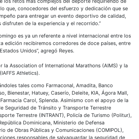
 los retos más complejos del deporte requiriendo de
r lo que, conocedores del esfuerzo y dedicación que se
empeño para entregar un evento deportivo de calidad,
disfruten de la experiencia y el recorrido.”
mingo es ya un referente a nivel internacional entre los
ta edición recibiremos corredores de doce países, entre
 Estados Unidos”, agregó Reyes.
 la Association of International Marathons (AIMS) y la
(IAFFS Athletics).
yándoles tales como Farmaconal, Amadita, Banco
, Bienestar, Hatuey, Caserío, Deleite, KIA, Ágora Mall,
armacia Carol, Splenda. Asimismo con el apoyo de la
 de Seguridad de Tránsito y Transporte Terrestre
sporte Terrestre (INTRANT), Policía de Turismo (Politur),
 República Dominicana, Ministerio de Defensa
terio de Obras Públicas y Comunicaciones (COMIPOL),
uciones responsables de salvaguardar la seguridad de