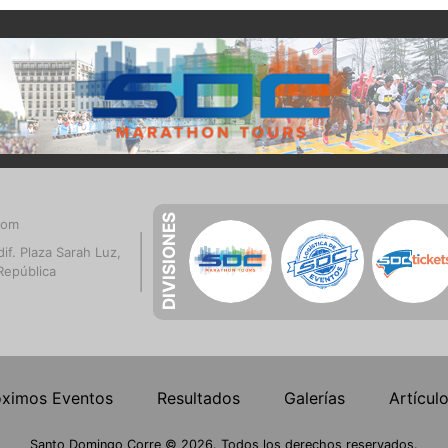
DIVISIONES
com
if. Plaza Sarah Luz,
República
óximos Eventos
Resultados
Galerías
Artícul
Santo Domingo Corre © 2026. Todos los derechos reservados.