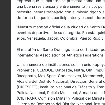
Expresó que “el maratón se presenta como uno de
una buena resistencia y entrenamiento físico, po
necesita, hemos trabajado con el mismo rigor y 
de forma tal que los participantes y espectadores 
“Nuestro maratón oficial de la ciudad de Santo Do
eventos deportivos de su categoría. En esta quin
ellos, Venezuela, Japón, Colombia, Puerto Rico y
El maratón de Santo Domingo está certificado por
International Association of Athletics Federations 
Un sinnúmero de instituciones se han unido apo
Promerica, CEMDOE, Gatorade, Nutra, Ofit, Impulso
Racephoto, Max Sport Cool Heaven, Marmotech, F
Alcaldía del Distrito Nacional, Dirección General
(DIGESETT), Instituto Nacional de Tránsito y Tran
Policía Nacional, Policía Municipal, Armada de la
(CIUTRAN), Comisión Militar y Policial del Minis
Cuerpo de Bomberos del Distrito Nacional, instit