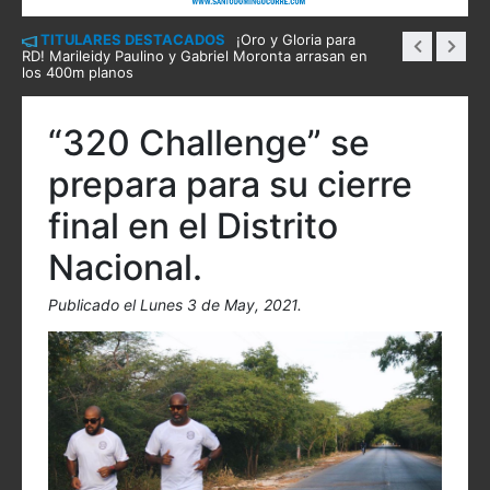
TITULARES DESTACADOS
¡Oro y Gloria para
RD! Marileidy Paulino y Gabriel Moronta arrasan en
los 400m planos
“320 Challenge” se
prepara para su cierre
final en el Distrito
Nacional.
Publicado el Lunes 3 de May, 2021.