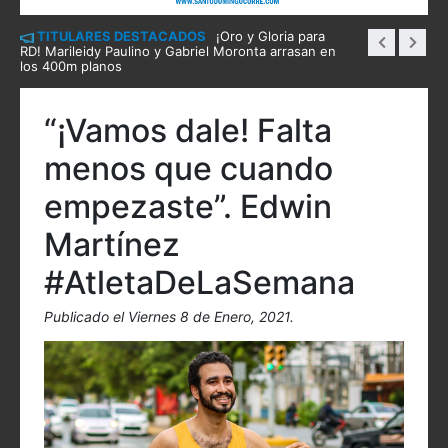
TITULARES DESTACADOS
¡Oro y Gloria para
RD! Marileidy Paulino y Gabriel Moronta arrasan en
los 400m planos
“¡Vamos dale! Falta
menos que cuando
empezaste”. Edwin
Martínez
#AtletaDeLaSemana
Publicado el Viernes 8 de Enero, 2021.