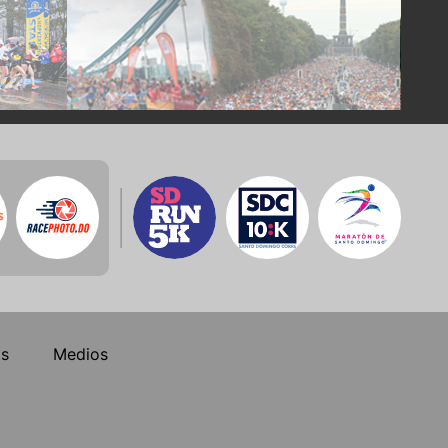
os
Medios