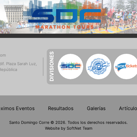
DIVISIONES
com
if. Plaza Sarah Luz,
República
óximos Eventos
Resultados
Galerías
Artícul
Santo Domingo Corre © 2026. Todos los derechos reservados.
Website by
SoftNet Team