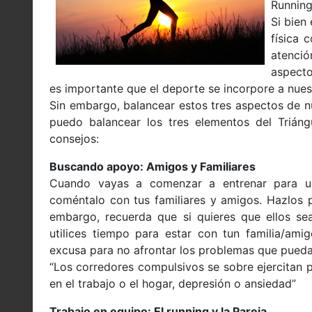
Running
Si bien
física 
atenció
aspecto
es importante que el deporte se incorpore a nues
Sin embargo, balancear estos tres aspectos de n
puedo balancear los tres elementos del Triáng
consejos:
Buscando apoyo: Amigos y Familiares
Cuando vayas a comenzar a entrenar para un
coméntalo con tus familiares y amigos. Hazlos 
embargo, recuerda que si quieres que ellos sea
utilices tiempo para estar con tun familia/ami
excusa para no afrontar los problemas que puedas
“Los corredores compulsivos se sobre ejercitan p
en el trabajo o el hogar, depresión o ansiedad”
Trabajo en equipo: El running y la Pareja