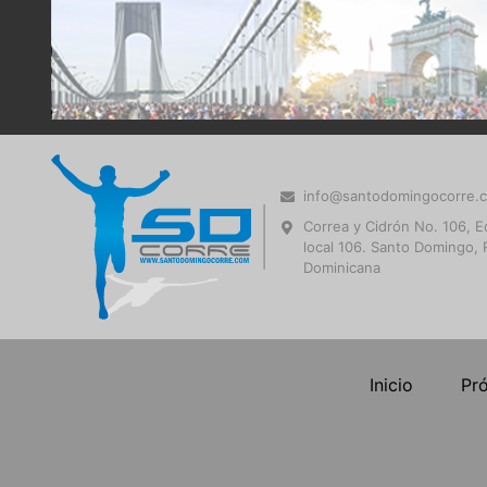
info@santodomingocorre.
Correa y Cidrón No. 106, Ed
local 106. Santo Domingo, 
Dominicana
Inicio
Pr